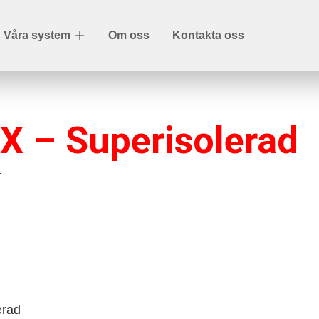
Våra system
Om oss
Kontakta oss
X – Superisolerad
r
erad