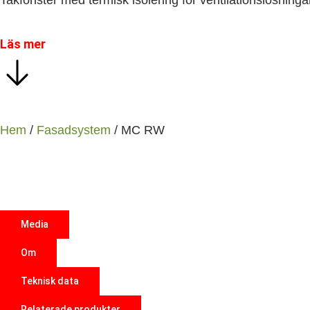
Takfönster med termisk isolering för ventilationslösninga
Läs mer
Hem
/
Fasadsystem
/ MC RW
Media
Om
Teknisk data
Relaterade produkter