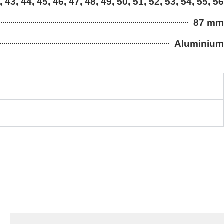
, 43, 44, 45, 46, 47, 48, 49, 50, 51, 52, 53, 54, 55, 56
87 mm
Aluminium