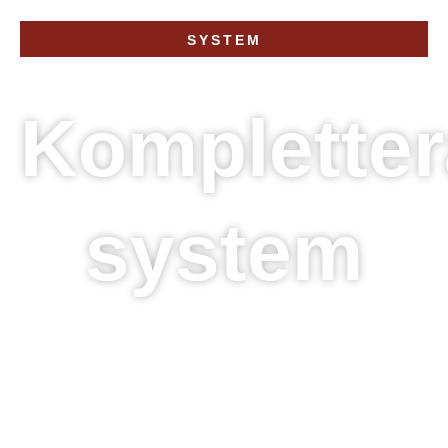
SYSTEM
Komplette
system
Vi erbjuder kompletterande system från 3L
Glazing Systems som lyfter både funktion
och estetik i glas- och dörrlösningar.
Sortimentet omfattar räcken i aluminium