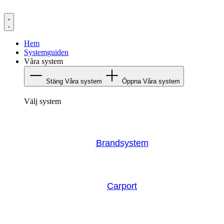
Hoppa
till
innehåll
Hem
Systemguiden
Våra system
Stäng Våra system
Öppna Våra system
Välj system
Brandsystem
Carport