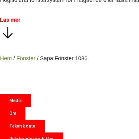
Högisolerat fönstersystem för inåtgående eller fasta insta
Läs mer
Hem
/
Fönster
/ Sapa Fönster 1086
Media
Om
Teknisk data
Relaterade produkter